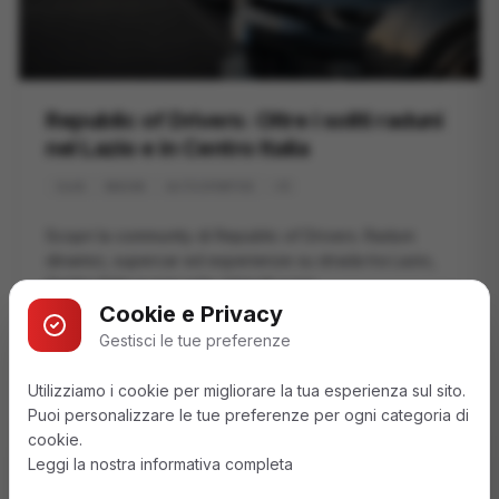
Republic of Drivers: Oltre i soliti raduni
nel Lazio e in Centro Italia
+
6
CLUB
RADUNI
AUTO SPORTIVE
Scopri la community di Republic of Drivers. Raduni
dinamici, supercar ed esperienze su strada tra Lazio,
Centro Italia e non solo. Unisciti a noi.
Cookie e Privacy
Leggi articolo
Gestisci le tue preferenze
Utilizziamo i cookie per migliorare la tua esperienza sul sito.
Puoi personalizzare le tue preferenze per ogni categoria di
cookie.
Leggi la nostra informativa completa
Non perderti i nostri