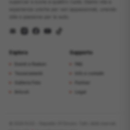
supercar e icone a quattro ruote. Diamo vita a
esperienze uniche per veri appassionati, unendo
stile e passione per le auto.
mail
instagram
facebook
youtube
tiktok
Esplora
Supporto
Eventi e Raduni
FAQ
Tesseramenti
Info e contatti
Galleria Foto
Partner
Articoli
Legal
©
2026
R.O.D. - Republic Of Drivers
. Tutti i diritti riservati.