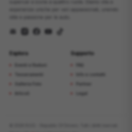
supercar e icone a quattro ruote. Diamo vita a
esperienze uniche per veri appassionati, unendo
stile e passione per le auto.
mail
instagram
facebook
youtube
tiktok
Esplora
Supporto
Eventi e Raduni
FAQ
Tesseramenti
Info e contatti
Galleria Foto
Partner
Articoli
Legal
©
2026
R.O.D. - Republic Of Drivers
. Tutti i diritti riservati.