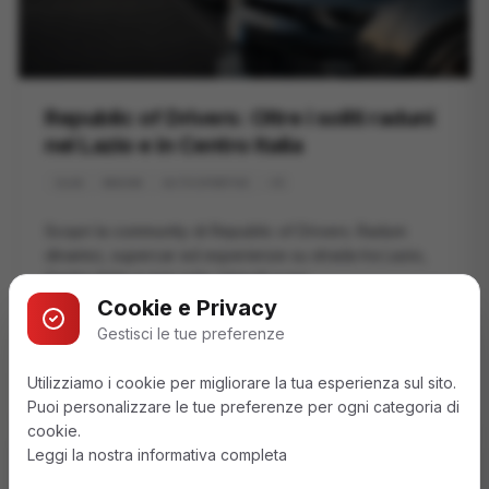
Republic of Drivers: Oltre i soliti raduni
nel Lazio e in Centro Italia
+
6
CLUB
RADUNI
AUTO SPORTIVE
Scopri la community di Republic of Drivers. Raduni
dinamici, supercar ed esperienze su strada tra Lazio,
Centro Italia e non solo. Unisciti a noi.
Cookie e Privacy
Leggi articolo
Gestisci le tue preferenze
Utilizziamo i cookie per migliorare la tua esperienza sul sito.
Puoi personalizzare le tue preferenze per ogni categoria di
cookie.
Leggi la nostra informativa completa
Non perderti i nostri