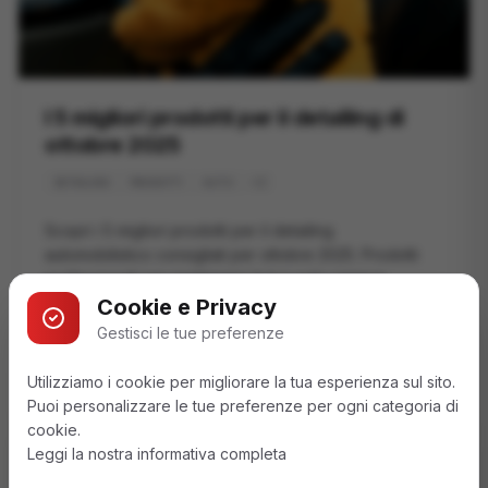
I 5 migliori prodotti per il detailing di
ottobre 2025
+
2
DETAILING
PRODOTTI
AUTO
Scopri i 5 migliori prodotti per il detailing
automobilistico consigliati per ottobre 2025. Prodotti
professionali per mantenere la tua auto sempre
perfetta.
Cookie e Privacy
Vedi promozione
Gestisci le tue preferenze
Utilizziamo i cookie per migliorare la tua esperienza sul sito.
Puoi personalizzare le tue preferenze per ogni categoria di
cookie.
Leggi la nostra informativa completa
Non perderti i nostri