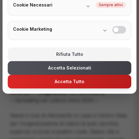
Cookie Necessari
Sempre attivi
Seguici su Instagram per restare sempre
aggiornato sui nostri eventi e novità.
Cookie Marketing
Seguici su Instagram
Rifiuta Tutto
Accetta Selezionati
Accetta Tutto
R.O.D. - Republic Of Drivers
~ Spreading car culture since 2020 ~
Siamo il club di riferimento in Lazio e Centro Italia
per l'organizzazione di raduni di auto sportive,
supercar e icone a quattro ruote. Diamo vita a