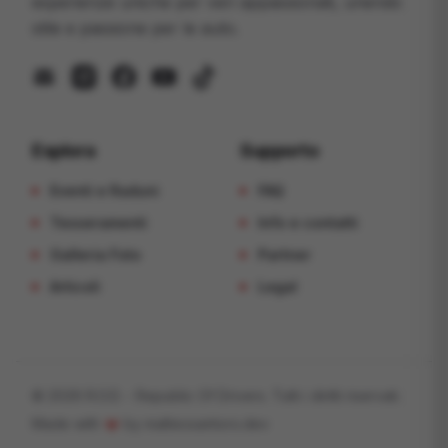
esperienze uniche per veri appassionati, unendo
stile e passione per le auto.
mail
instagram
facebook
youtube
tiktok
Esplora
Supporto
Eventi e Raduni
FAQ
Tesseramenti
Info e contatti
Galleria Foto
Partner
Articoli
Legal
©
2026
R.O.D. - Republic Of Drivers
. Tutti i diritti riservati.
Made with
by
matteosantoro.dev